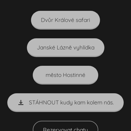
Dvůr Králové safari
Janské Lázně vyhlídka
město Hostinné
STÁHNOUT kudy kam kolem nás.
Rezervovat chatu