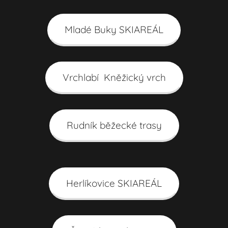
Mladé Buky SKIAREÁL
Vrchlabí Kněžický vrch
Rudník běžecké trasy
Herlíkovice SKIAREÁL