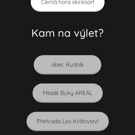
Černá hora skiresort
Kam na výlet?
obec Rudník
Mladé Buky AREÁL
Přehrada Les Království