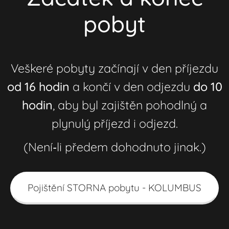
pobyt
Veškeré pobyty začínají v den příjezdu
od 16 hodin
a končí v den odjezdu
do 10
hodin
, aby byl zajištěn pohodlný a
plynulý příjezd i odjezd.
(Není‑li předem dohodnuto jinak.)
Pojištění STORNA pobytu - KOLUMBUS