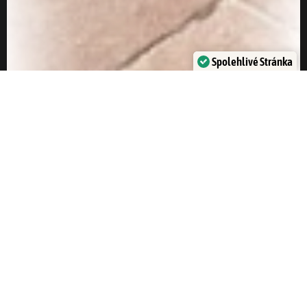
Spolehlivé Stránka
Potvrdil:
Trustindex